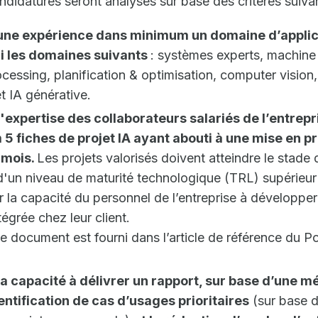
ndidatures seront analysés sur base des critères suivan
une expérience dans minimum un domaine d’applic
mi les domaines suivants
: systèmes experts, machine 
cessing, planification & optimisation, computer vision,
 IA générative.
'expertise des collaborateurs salariés de l’entrepr
5 fiches de projet IA ayant abouti à une mise en p
 mois.
Les projets valorisés doivent atteindre le stade
 d'un niveau de maturité technologique (TRL) supérieur 
 la capacité du personnel de l’entreprise à développer
tégrée chez leur client.
 document est fourni dans l’article de référence du Po
a capacité à délivrer un rapport, sur base d’une m
identification de cas d’usages prioritaires
(sur base d