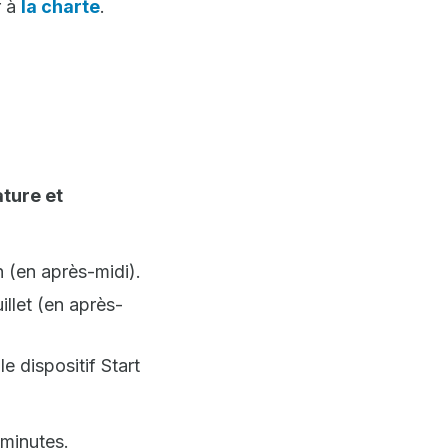
r à
la charte
.
ture et
n (en après-midi).
illet (en après-
e dispositif Start
 minutes.