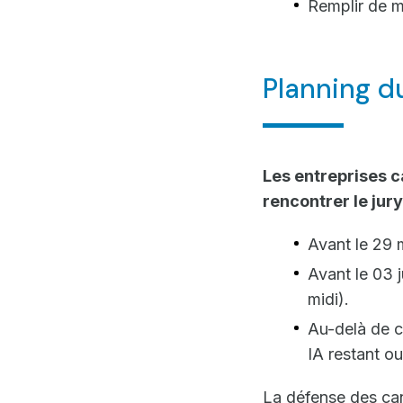
Remplir de m
Planning du
Les entreprises c
rencontrer le jury
Avant le 29 
Avant le 03 j
midi).
Au-delà de ce
IA restant o
La défense des can