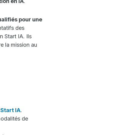
tion en IA
.
alifiés pour une
tatifs des
 Start IA. Ils
e la mission au
Start IA
.
odalités de