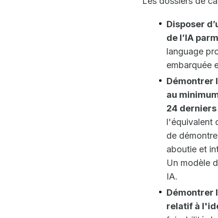
Les dossiers de ca
Disposer d’
de l’IA par
language pro
embarquée et
Démontrer l
au minimum 
24 derniers
l'équivalent
de démontrer
aboutie et in
Un modèle de
IA.
Démontrer l
relatif à l'