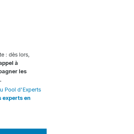
e : dès lors,
appel à
pagner les
.
u Pool d'Experts
s experts en