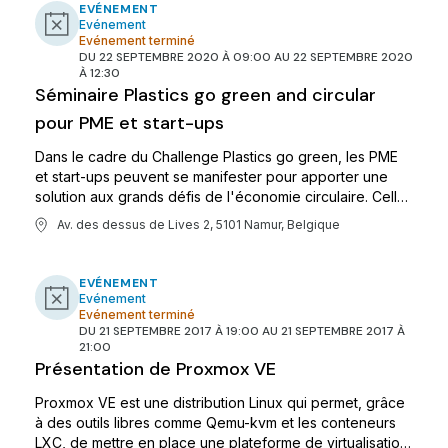
EVÉNEMENT
Evénement
Evénement terminé
DU 22 SEPTEMBRE 2020 À 09:00 AU 22 SEPTEMBRE 2020
À 12:30
Séminaire Plastics go green and circular
pour PME et start-ups
Dans le cadre du Challenge Plastics go green, les PME
et start-ups peuvent se manifester pour apporter une
solution aux grands défis de l'économie circulaire. Celles
sélectionnées bénéficieront d'une subvention de
Av. des dessus de Lives 2, 5101 Namur, Belgique
15.000€ et d'un accompagnement spécialisé. Plus d'info
lors du séminaire du 22/09.
EVÉNEMENT
Evénement
Evénement terminé
DU 21 SEPTEMBRE 2017 À 19:00 AU 21 SEPTEMBRE 2017 À
21:00
Présentation de Proxmox VE
Proxmox VE est une distribution Linux qui permet, grâce
à des outils libres comme Qemu-kvm et les conteneurs
LXC, de mettre en place une plateforme de virtualisation